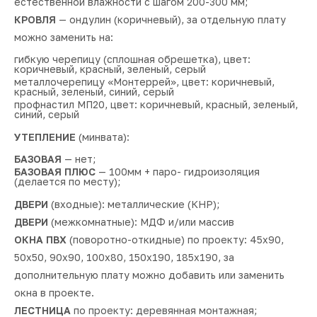
естественной влажности с шагом 200-300 мм;
КРОВЛЯ
— ондулин (коричневый), за отдельную плату
можно заменить на:
гибкую черепицу (сплошная обрешетка), цвет:
коричневый, красный, зеленый, серый
металлочерепицу «Монтеррей», цвет: коричневый,
красный, зеленый, синий, серый
профнастил МП20, цвет: коричневый, красный, зеленый,
синий, серый
УТЕПЛЕНИЕ
(минвата):
БАЗОВАЯ
— нет;
БАЗОВАЯ ПЛЮС
— 100мм + паро- гидроизоляция
(делается по месту);
ДВЕРИ
(входные): металлические (КНР);
ДВЕРИ
(межкомнатные): МДФ и/или массив
ОКНА ПВХ
(поворотно-откидные) по проекту: 45х90,
50х50, 90х90, 100х80, 150х190, 185х190, за
дополнительную плату можно добавить или заменить
окна в проекте.
ЛЕСТНИЦА
по проекту: деревянная монтажная;