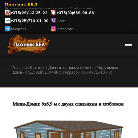
Плотник.БЕЛ
Производитель деревянных хозпостроек · от 10 рабочих дней
+375(29)113-35-22
+375(33)669-96-88
+375(25)770-01-00
Viber
Telegram
Instagram
Главная
›
Каталог
›
Дачные садовые домики
›
Модульные
дома
› САДОВЫЙ ДОМИК с террасой 6х6,9 (СД-107.0)