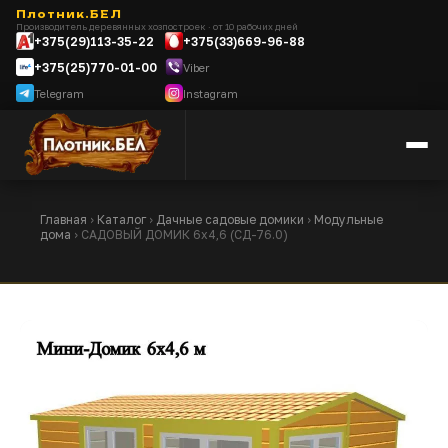
Плотник.БЕЛ
Производитель деревянных хозпостроек · от 10 рабочих дней
+375(29)113-35-22
+375(33)669-96-88
+375(25)770-01-00
Viber
Telegram
Instagram
Главная
›
Каталог
›
Дачные садовые домики
›
Модульные
дома
› САДОВЫЙ ДОМИК 6х4,6 (СД-76.0)