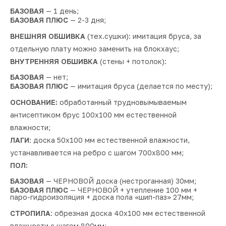
БАЗОВАЯ
— 1 день;
БАЗОВАЯ ПЛЮС
— 2-3 дня;
ВНЕШНЯЯ ОБШИВКА
(тех.сушки): имитация бруса, за
отдельную плату можно заменить на блокхаус;
ВНУТРЕННЯЯ ОБШИВКА
(стены + потолок):
БАЗОВАЯ
— нет;
БАЗОВАЯ ПЛЮС
— имитация бруса (делается по месту);
ОСНОВАНИЕ:
обработанный трудновымываемым
антисептиком брус 100х100 мм естественной
влажности;
ЛАГИ
: доска 50х100 мм естественной влажности,
устанавливается на ребро с шагом 700х800 мм;
ПОЛ:
БАЗОВАЯ
— ЧЕРНОВОЙ доска (нестроганная) 30мм;
БАЗОВАЯ ПЛЮС
— ЧЕРНОВОЙ + утепление 100 мм +
паро-гидроизоляция + доска пола «шип-паз» 27мм;
СТРОПИЛА
: обрезная доска 40х100 мм естественной
влажности с шагом 800мм;