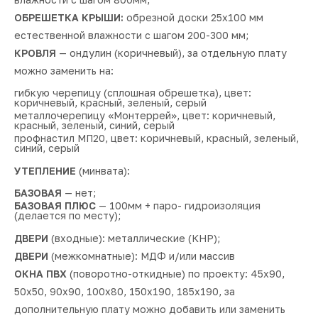
ОБРЕШЕТКА КРЫШИ:
обрезной доски 25х100 мм
естественной влажности с шагом 200-300 мм;
КРОВЛЯ
— ондулин (коричневый), за отдельную плату
можно заменить на:
гибкую черепицу (сплошная обрешетка), цвет:
коричневый, красный, зеленый, серый
металлочерепицу «Монтеррей», цвет: коричневый,
красный, зеленый, синий, серый
профнастил МП20, цвет: коричневый, красный, зеленый,
синий, серый
УТЕПЛЕНИЕ
(минвата):
БАЗОВАЯ
— нет;
БАЗОВАЯ ПЛЮС
— 100мм + паро- гидроизоляция
(делается по месту);
ДВЕРИ
(входные): металлические (КНР);
ДВЕРИ
(межкомнатные): МДФ и/или массив
ОКНА ПВХ
(поворотно-откидные) по проекту: 45х90,
50х50, 90х90, 100х80, 150х190, 185х190, за
дополнительную плату можно добавить или заменить