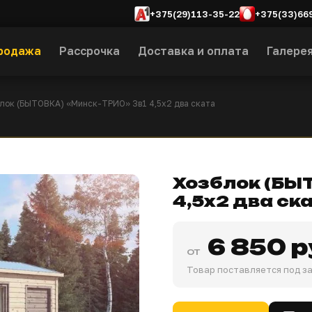
+375(29)113-35-22
+375(33)66
родажа
Рассрочка
Доставка и оплата
Галере
блок (БЫТОВКА) «Минск-ТРИО» 3в1 4,5х2 два ската
Хозблок (БЫ
4,5х2 два ск
6 850 р
от
Товар поставляется под за