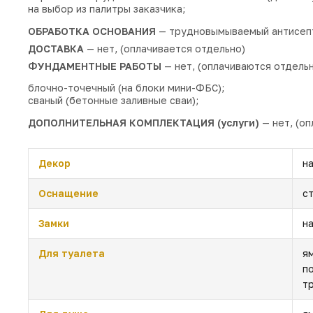
на выбор из палитры заказчика;
ОБРАБОТКА ОСНОВАНИЯ
— трудновымываемый антисеп
ДОСТАВКА
— нет, (оплачивается отдельно)
ФУНДАМЕНТНЫЕ РАБОТЫ
— нет, (оплачиваются отдельн
блочно-точечный (на блоки мини-ФБС);
сваный (бетонные заливные сваи);
ДОПОЛНИТЕЛЬНАЯ КОМПЛЕКТАЦИЯ (услуги)
— нет, (оп
Декор
н
Оснащение
с
Замки
н
Для туалета
я
п
т