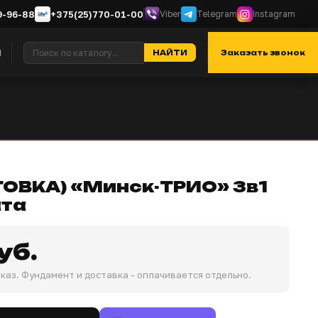
9-96-88
+375(25)770-01-00
Viber
Telegram
Instagram
я
Контакты
Отзывы
О нас
НАЙТИ
Заказать звонок
ТОВКА) «Минск-ТРИО» 3в1
ата
уб.
каз. Фундамент и доставка - оплачивается отдельно.