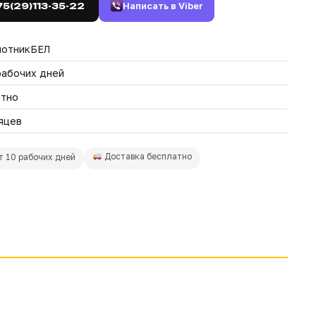
Написать в Viber
75(29)113-35-22
лотникБЕЛ
рабочих дней
атно
яцев
Доставка бесплатно
т 10 рабочих дней