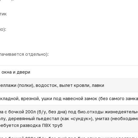
тик
о):
лачивается отдельно):
а окна и двери
теллажи (полки), водосток, вылет кровли, лавки
акладной, врезной, ушки под навесной замок (без самого замка
ма с бочкой 200л (б/у, без дна) под био.отходы жизнедеятель
олу, деревянный пьедестал (как «сундук»), унитаз (необходим
ребуется разводка ПВХ труб