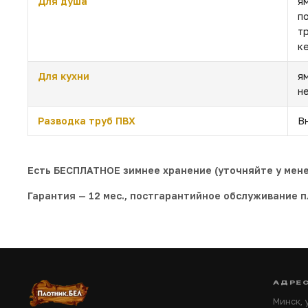
Для душа
я
п
т
к
Для кухни
я
н
Разводка труб ПВХ
В
Есть БЕСПЛАТНОЕ зимнее хранение (уточняйте у мен
Гарантия — 12 мес., постгарантийное обслуживание п
АДРЕ
Минск,