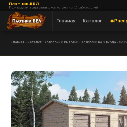
Плотник.БЕЛ
Производитель деревянных хозпостроек · от 10 рабочих дней
Главная
Каталог
Расп
Главная
›
Каталог
›
Хозблоки и бытовки
›
Хозблоки на 3 входа
› Хоз