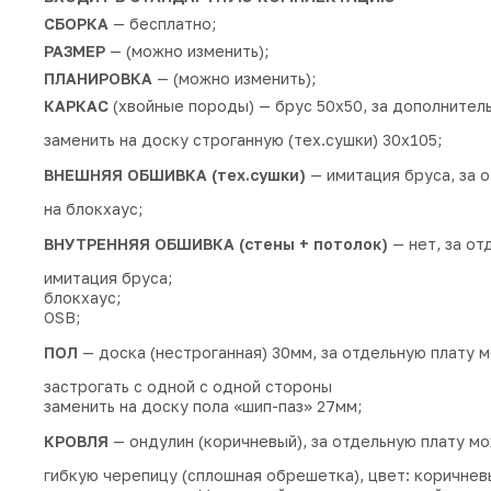
СБОРКА
— бесплатно;
РАЗМЕР
— (можно изменить);
ПЛАНИРОВКА
— (можно изменить);
КАРКАС
(хвойные породы) — брус 50х50, за дополнител
заменить на доску строганную (тех.сушки) 30х105;
ВНЕШНЯЯ ОБШИВКА (тех.сушки)
— имитация бруса, за 
на блокхаус;
ВНУТРЕННЯЯ ОБШИВКА (стены + потолок)
— нет, за от
имитация бруса;
блокхаус;
OSB;
ПОЛ
— доска (нестроганная) 30мм, за отдельную плату 
застрогать с одной с одной стороны
заменить на доску пола «шип-паз» 27мм;
КРОВЛЯ
— ондулин (коричневый), за отдельную плату мо
гибкую черепицу (сплошная обрешетка), цвет: коричнев