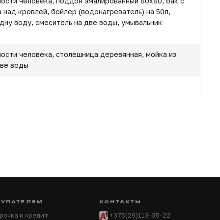
ности человека, поддон эмалированный 80х80, бак с
 над кровлей, бойлер (водонагреватель) на 50л,
дну воду, смеситель на две воды, умывальник
ности человека, столешница деревянная, мойка из
две воды
КУПАТЕЛЯМ
КОНТАКТЫ
рочка и кредит
+375(29)113-35-22