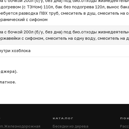
ма с бочкой 200л (б/у, без дна) под био.отходы жизнедеятель
одогревом (с ТЭНом) 110л, бак без подогрева 120л, вынос бака
ребуется разводка ПВХ труб, смеситель в душ, смеситель на о
ерамический с сифоном
ма с бочкой 200л (б/у, без дна) под био.отходы жизнедеятель
ержавейки с сифоном, смеситель на одну воду, смеситель на 
нутри хозблока
еджера).
латное.
С
КАТАЛОГ
ПО
 ул.Железнодорожная
Беседки из дерева
Расс