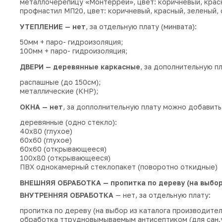
металлочерепицу «Монтеррей», цвет: коричневый, красн
профнастил МП20, цвет: коричневый, красный, зеленый, 
УТЕПЛЕНИЕ — нет
, за отдельную плату (минвата):
50мм + паро- гидроизоляция;
100мм + паро- гидроизоляция;
ДВЕРИ — деревянные каркасные
, за дополнительную п
распашные (до 150см);
металлические (КНР);
ОКНА — нет
, за доплолнительную плату можно добавить 
деревянные (одно стекло):
40х80 (глухое)
60х60 (глухое)
60х60 (открывающееся)
100х80 (открывающееся)
ПВХ однокамерный стеклопакет (поворотно откидные)
ВНЕШНЯЯ ОБРАБОТКА — пропитка по дереву (на выбор
ВНУТРЕННЯЯ ОБРАБОТКА
— нет, за отдельную плату:
пропитка по дереву (на выбор из каталога производител
обработка ттрудновымываемым антисептиком (для сан.у