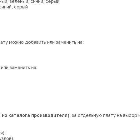
ый, зеленый, синий, серый
синий, серый
лату можно добавить или заменить на:
или заменить на:
 из каталога производителя)
, за отдельную плату на выбор 
я);
злов);