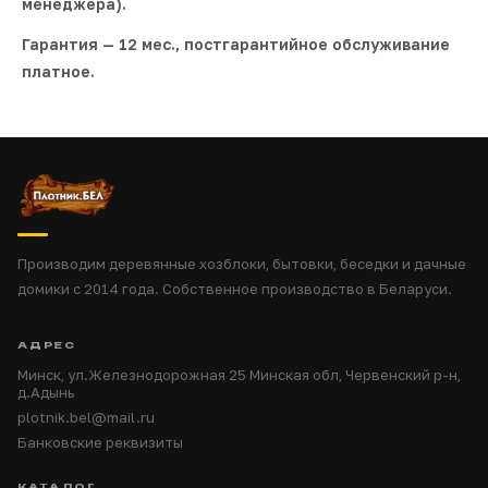
менеджера).
Гарантия — 12 мес., постгарантийное обслуживание
платное.
Производим деревянные хозблоки, бытовки, беседки и дачные
домики с 2014 года. Собственное производство в Беларуси.
АДРЕС
Минск, ул.Железнодорожная 25 Минская обл, Червенский р-н,
д.Адынь
plotnik.bel@mail.ru
Банковские реквизиты
КАТАЛОГ