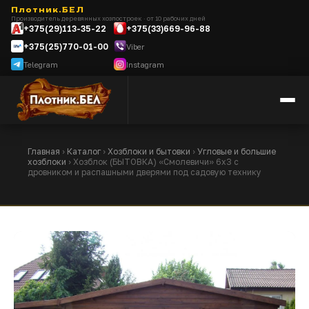
Плотник.БЕЛ
Производитель деревянных хозпостроек · от 10 рабочих дней
+375(29)113-35-22
+375(33)669-96-88
+375(25)770-01-00
Viber
Telegram
Instagram
Главная
›
Каталог
›
Хозблоки и бытовки
›
Угловые и большие
хозблоки
› Хозблок (БЫТОВКА) «Смолевичи» 6х3 с
дровником и распашными дверями под садовую технику