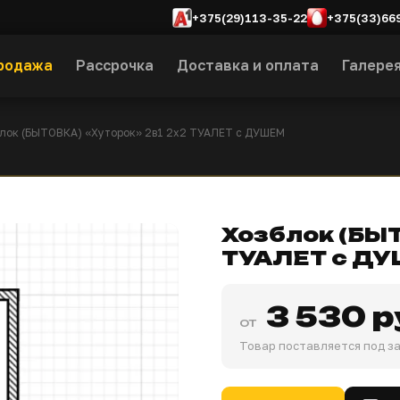
+375(29)113-35-22
+375(33)66
родажа
Рассрочка
Доставка и оплата
Галере
блок (БЫТОВКА) «Хуторок» 2в1 2х2 ТУАЛЕТ с ДУШЕМ
Хозблок (БЫТ
ТУАЛЕТ с Д
3 530 р
от
Товар поставляется под з