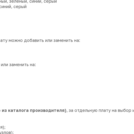
ый, зеленый, синий, серый
синий, серый
лату можно добавить или заменить на:
или заменить на:
 из каталога производителя)
, за отдельную плату на выбор 
я);
злов);