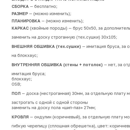
СБОРКА
— бесплатно;
РАЗМЕР
— (можно изменить);
ПЛАНИРОВКА
— (можно изменить);
КАРКАС
(хвойные породы) — брус 50х50, за дополнител
заменить на доску строганную (тех.сушки) 30х105;
ВНЕШНЯЯ ОБШИВКА (тех.сушки)
— имитация бруса, за 
на блокхаус;
ВНУТРЕННЯЯ ОБШИВКА (стены + потолок)
— нет, за от
имитация бруса;
блокхаус;
OSB;
ПОЛ
— доска (нестроганная) 30мм, за отдельную плату 
застрогать с одной с одной стороны
заменить на доску пола «шип-паз» 27мм;
КРОВЛЯ
— ондулин (коричневый), за отдельную плату мо
гибкую черепицу (сплошная обрешетка), цвет: коричнев