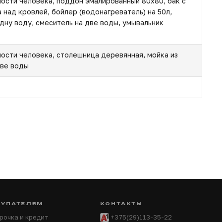
ности человека, поддон эмалированный 80х80, бак с
 над кровлей, бойлер (водонагреватель) на 50л,
дну воду, смеситель на две воды, умывальник
ности человека, столешница деревянная, мойка из
две воды
КУПАТЕЛЯМ
КОНТАКТЫ
рочка и кредит
+375(29)113-35-22