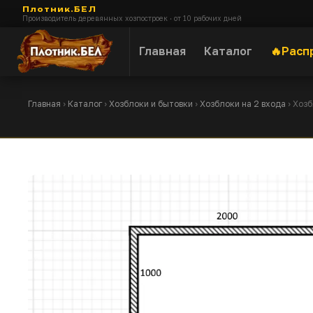
Плотник.БЕЛ
Производитель деревянных хозпостроек · от 10 рабочих дней
Главная
Каталог
Расп
Главная
›
Каталог
›
Хозблоки и бытовки
›
Хозблоки на 2 входа
› Хоз