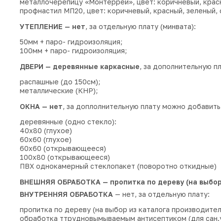
металлочерепицу «Монтеррей», цвет: коричневый, красн
профнастил МП20, цвет: коричневый, красный, зеленый, 
УТЕПЛЕНИЕ — нет
, за отдельную плату (минвата):
50мм + паро- гидроизоляция;
100мм + паро- гидроизоляция;
ДВЕРИ — деревянные каркасные
, за дополнительную п
распашные (до 150см);
металлические (КНР);
ОКНА — нет
, за доплолнительную плату можно добавить 
деревянные (одно стекло):
40х80 (глухое)
60х60 (глухое)
60х60 (открывающееся)
100х80 (открывающееся)
ПВХ однокамерный стеклопакет (поворотно откидные)
ВНЕШНЯЯ ОБРАБОТКА — пропитка по дереву (на выбор
ВНУТРЕННЯЯ ОБРАБОТКА
— нет, за отдельную плату:
пропитка по дереву (на выбор из каталога производител
обработка ттрудновымываемым антисептиком (для сан.у