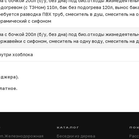
ма с бочкой 200л (б/у, без дна) под био.отходы жизнедеятель
одогревом (с ТЭНом) 110л, бак без подогрева 120л, вынос бака
ребуется разводка ПВХ труб, смеситель в душ, смеситель на о
ерамический с сифоном
ма с бочкой 200л (б/у, без дна) под био.отходы жизнедеятель
ержавейки с сифоном, смеситель на одну воду, смеситель на 
нутри хозблока
еджера).
латное.
С
КАТАЛОГ
ПО
 ул.Железнодорожная
Беседки из дерева
Расс