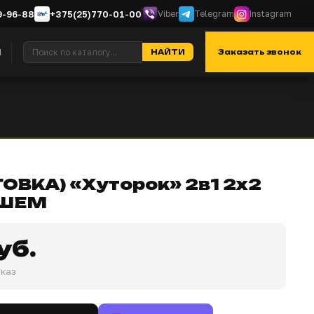
9-96-88
+375(25)770-01-00
Viber
Telegram
Instagram
я
Контакты
Отзывы
О нас
НАЙТИ
Заказать звонок
ОВКА) «Хуторок» 2в1 2х2
УШЕМ
уб.
аказ