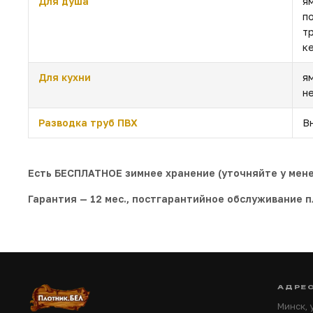
Для душа
я
п
т
к
Для кухни
я
н
Разводка труб ПВХ
В
Есть БЕСПЛАТНОЕ зимнее хранение (уточняйте у мен
Гарантия — 12 мес., постгарантийное обслуживание п
АДРЕ
Минск,