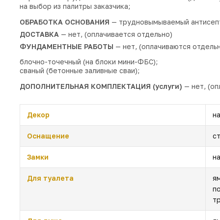
на выбор из палитры заказчика;
ОБРАБОТКА ОСНОВАНИЯ
— трудновымываемый антисеп
ДОСТАВКА
— нет, (оплачивается отдельно)
ФУНДАМЕНТНЫЕ РАБОТЫ
— нет, (оплачиваются отдельн
блочно-точечный (на блоки мини-ФБС);
сваный (бетонные заливные сваи);
ДОПОЛНИТЕЛЬНАЯ КОМПЛЕКТАЦИЯ (услуги)
— нет, (оп
Декор
н
Оснащение
с
Замки
н
Для туалета
я
п
т