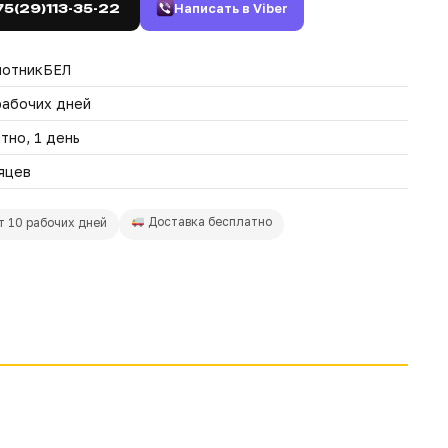
Написать в Viber
75(29)113-35-22
лотникБЕЛ
рабочих дней
тно, 1 день
яцев
Доставка бесплатно
т 10 рабочих дней