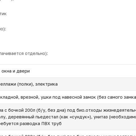
тик
о):
лачивается отдельно):
а окна и двери
теллажи (полки), электрика
акладной, врезной, ушки под навесной замок (без самого замка
ма с бочкой 200л (б/у, без дна) под био.отходы жизнедеятель
олу, деревянный пьедестал (как «сундук»), унитаз (необходим
ребуется разводка ПВХ труб