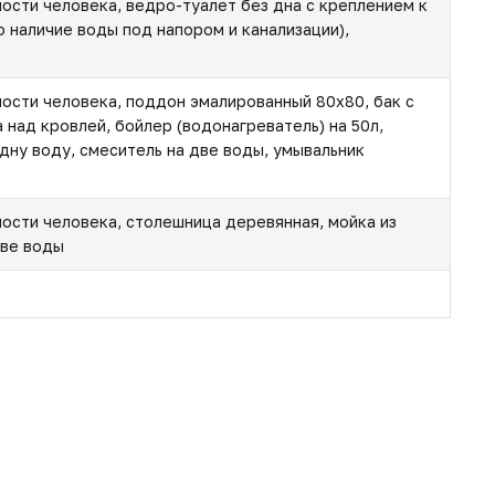
ности человека, ведро-туалет без дна с креплением к
о наличие воды под напором и канализации),
ности человека, поддон эмалированный 80х80, бак с
 над кровлей, бойлер (водонагреватель) на 50л,
дну воду, смеситель на две воды, умывальник
ности человека, столешница деревянная, мойка из
две воды