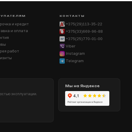
КУПАТЕЛЯМ
КОНТАКТЫ
рочка и кредит
+375(29)113-35-22
авка и оплата
+375(33)669-96-88
нтия
+375(25)770-01-00
ывы
Viber
рея работ
Instagram
визиты
Telegram
Мы на Яндексе
ностью эксплуатации.