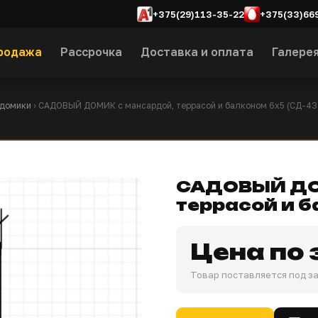
+375(29)113-35-22
+375(33)66
родажа
Рассрочка
Доставка и оплата
Галере
 домики
› САДОВЫЙ ДОМИК с мансардой, террасой и балконом 6х5 (СД-43
САДОВЫЙ ДО
террасой и б
Цена по 
Товар поставляется под з