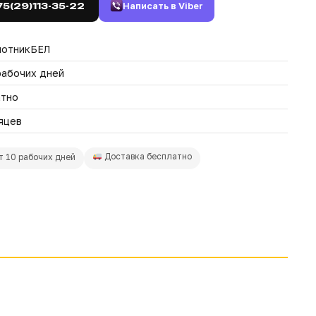
Написать в Viber
75(29)113-35-22
лотникБЕЛ
рабочих дней
атно
яцев
Доставка бесплатно
т 10 рабочих дней