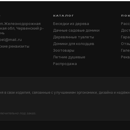
С
КАТАЛОГ
ПО
 ул.Железнодорожная
Беседки из дерева
Расс
кая обл, Червенский р-
Дачные садовые домики
Дост
ынь
Деревянные туалеты
Гара
.bel@mail.ru
Домики для колодцев
Отз
ские реквизиты
Зоотовары
Гале
Летние душевые
Рек
Распродажа
я в свои изделия, связанные с улучшением эргономики, дизайна и надёж
ключительно под заказ.