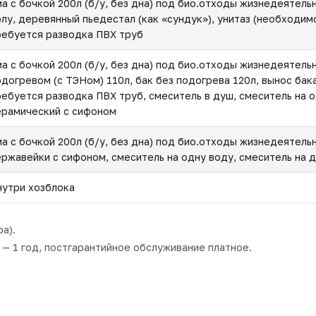
ма с бочкой 200л (б/у, без дна) под био.отходы жизнедеятель
олу, деревянный пьедестал (как «сундук»), унитаз (необходим
ребуется разводка ПВХ труб
ма с бочкой 200л (б/у, без дна) под био.отходы жизнедеятель
одогревом (с ТЭНом) 110л, бак без подогрева 120л, вынос бака
ребуется разводка ПВХ труб, смеситель в душ, смеситель на о
ерамический с сифоном
ма с бочкой 200л (б/у, без дна) под био.отходы жизнедеятель
ержавейки с сифоном, смеситель на одну воду, смеситель на 
нутри хозблока
а).
— 1 год, постгарантийное обслуживание платное.