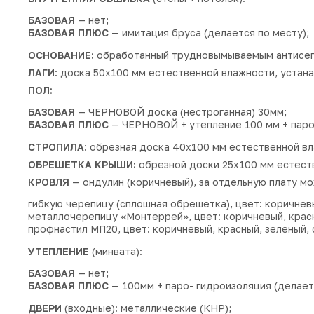
БАЗОВАЯ
— нет;
БАЗОВАЯ ПЛЮС
— имитация бруса (делается по месту);
ОСНОВАНИЕ:
обработанный трудновымываемым антисепт
ЛАГИ
: доска 50х100 мм естественной влажности, устан
ПОЛ:
БАЗОВАЯ
— ЧЕРНОВОЙ доска (нестроганная) 30мм;
БАЗОВАЯ ПЛЮС
— ЧЕРНОВОЙ + утепление 100 мм + паро-
СТРОПИЛА
: обрезная доска 40х100 мм естественной в
ОБРЕШЕТКА КРЫШИ:
обрезной доски 25х100 мм естеств
КРОВЛЯ
— ондулин (коричневый), за отдельную плату мо
гибкую черепицу (сплошная обрешетка), цвет: коричнев
металлочерепицу «Монтеррей», цвет: коричневый, красн
профнастил МП20, цвет: коричневый, красный, зеленый, 
УТЕПЛЕНИЕ
(минвата):
БАЗОВАЯ
— нет;
БАЗОВАЯ ПЛЮС
— 100мм + паро- гидроизоляция (делает
ДВЕРИ
(входные): металлические (КНР);