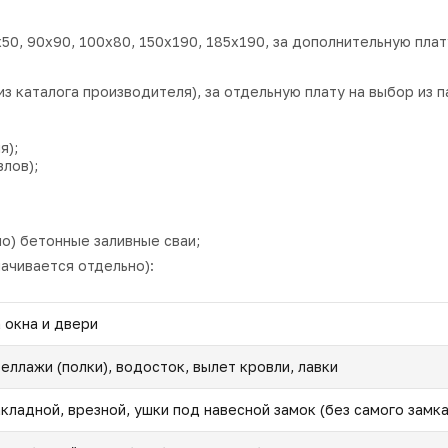
50, 90х90, 100х80, 150х190, 185х190, за дополнительную плат
з каталога производителя), за отдельную плату на выбор из п
я);
лов);
о) бетонные заливные сваи;
лачивается отдельно):
а окна и двери
теллажи (полки), водосток, вылет кровли, лавки
акладной, врезной, ушки под навесной замок (без самого замка