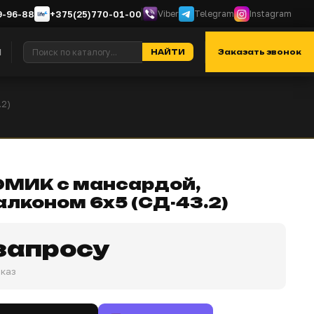
9-96-88
+375(25)770-01-00
Viber
Telegram
Instagram
я
Контакты
Отзывы
О нас
НАЙТИ
Заказать звонок
.2)
МИК с мансардой,
алконом 6х5 (СД-43.2)
запросу
аказ