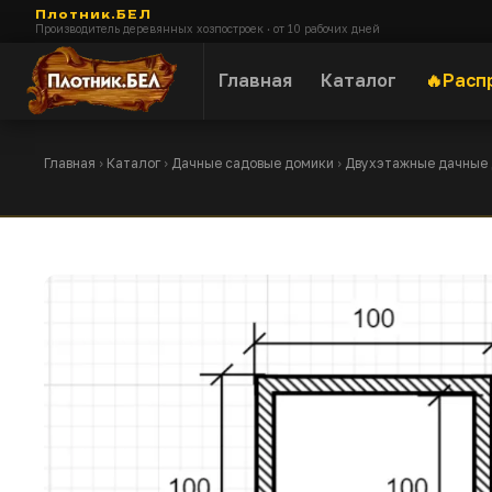
Плотник.БЕЛ
Производитель деревянных хозпостроек · от 10 рабочих дней
Главная
Каталог
Расп
Главная
›
Каталог
›
Дачные садовые домики
›
Двухэтажные дачные