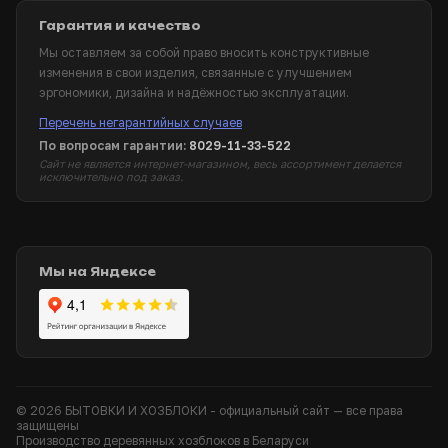
Гарантия и качество
Мы оставляем за собой право вносить конструктивные
изменения в свои изделия, связанные с улучшением
эргономики, дизайна и надёжностью эксплуатации.
Перечень негарантийных случаев
По вопросам гарантии:
8029-11-33-522
Сайт не является интернет-магазином, весь ассортимент делается
исключительно под заказ.
Мы на Яндексе
© 2026 БЫТОВКИ И ХОЗБЛОКИ - официальный сайт — все права
защищены
Производство деревянных хозблоков в Беларуси