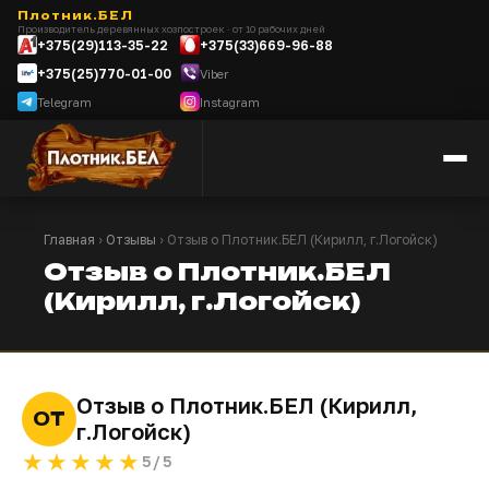
Плотник.БЕЛ
Производитель деревянных хозпостроек · от 10 рабочих дней
+375(29)113-35-22
+375(33)669-96-88
+375(25)770-01-00
Viber
Telegram
Instagram
Главная
›
Отзывы
› Отзыв о Плотник.БЕЛ (Кирилл, г.Логойск)
Отзыв о Плотник.БЕЛ
(Кирилл, г.Логойск)
Отзыв о Плотник.БЕЛ (Кирилл,
ОТ
г.Логойск)
★★★★★
5/5