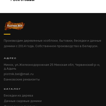
← Все отзывы
Производим деревянные хозблоки, бытовки, беседки и дачные
домики с 2014 года. Собственное производство в Беларуси.
АДРЕС
Минск, ул.Железнодорожная 25 Минская обл, Червенский р-н,
д.Адынь
plotnik.bel@mail.ru
Банковские реквизиты
КАТАЛОГ
Беседки из дерева
Дачные садовые домики