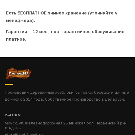
Есть БЕСПЛАТНОЕ зимнее хранение (уточняйте у
менеджера).
Гарантия — 12 мес., постгарантийное обслуживание
платное.
Производим деревянные хозблоки, бытовки, беседки и дачные
домики с 2014 года. Собственное производство в Беларуси.
АДРЕС
Минск, ул.Железнодорожная 25 Минская обл, Червенский р-н,
д.Адынь
plotnik.bel@mail.ru