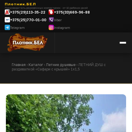
Плотник.БЕЛ
Производитель деревянных хозпостроек · от 10 рабочих дней
+375(29)113-35-22
+375(33)669-96-88
+375(25)770-01-00
Viber
Telegram
Instagram
Главная
›
Каталог
›
Летние душевые
› ЛЕТНИЙ ДУШ с
раздевалкой «Сафари с крышей» 1х1,5